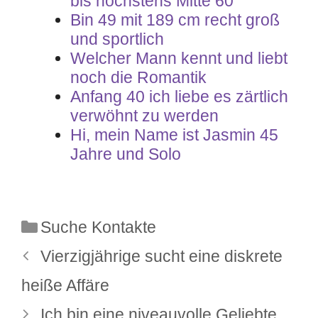
bis höchstens Mitte 60
Bin 49 mit 189 cm recht groß
und sportlich
Welcher Mann kennt und liebt
noch die Romantik
Anfang 40 ich liebe es zärtlich
verwöhnt zu werden
Hi, mein Name ist Jasmin 45
Jahre und Solo
Kategorien
Suche Kontakte
Vierzigjährige sucht eine diskrete
heiße Affäre
Ich bin eine niveauvolle Geliebte